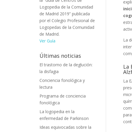
la “Guía de Centros de
expl
Logopedia de la Comunidad
inic
de Madrid 2019” publicada
cog
por el Colegio Profesional de
estr
Logopedas de la Comunidad
activ
de Madrid.
La d
Ver Guía
inte
com
Últimas noticias
El trastorno de la deglución:
La 
Alz
la disfagia
Conciencia fonológica y
La E
lectura
pres
micr
Programa de conciencia
quím
fonológica
comu
La logopedia en la
para
enfermedad de Parkinson
cont
Ideas equivocadas sobre la