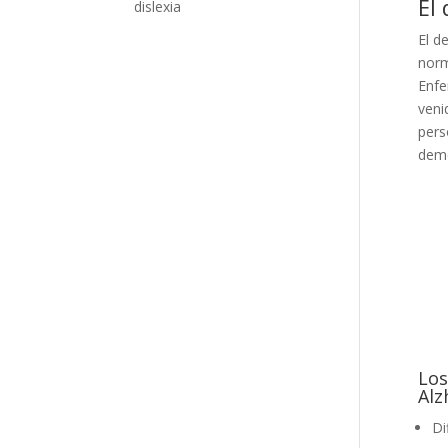
El 
dislexia
El d
norm
Enfe
veni
pers
deme
Los
Alz
Di