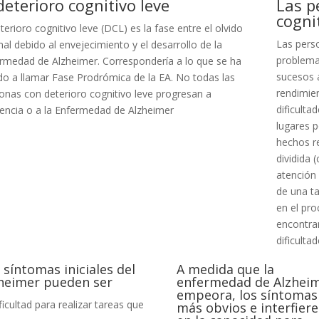
deterioro cognitivo leve
Las p
cogni
eterioro cognitivo leve (DCL) es la fase entre el olvido
Las perso
al debido al envejecimiento y el desarrollo de la
problema
rmedad de Alzheimer. Correspondería a lo que se ha
sucesos a
do a llamar Fase Prodrómica de la EA. No todas las
rendimien
onas con deterioro cognitivo leve progresan a
dificulta
ncia o a la Enfermedad de Alzheimer
lugares p
hechos re
dividida 
atención 
de una ta
en el pro
encontra
dificulta
 síntomas iniciales del
A medida que la
heimer pueden ser
enfermedad de Alzhei
empeora, los síntomas
ficultad para realizar tareas que
más obvios e interfier