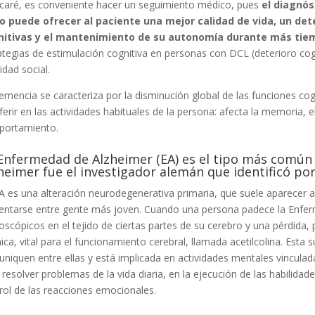
icaré, es conveniente hacer un seguimiento médico, pues
el diagnós
io puede ofrecer al paciente una mejor calidad de vida, un de
nitivas y el mantenimiento de su autonomía durante más tie
ategias de estimulación cognitiva en personas con DCL (deterioro cognit
idad social.
emencia se caracteriza por la disminución global de las funciones cog
rferir en las actividades habituales de la persona: afecta la memoria, el
portamiento.
Enfermedad de Alzheimer (EA) es el tipo más común d
heimer fue el investigador alemán que identificó po
A es una alteración neurodegenerativa primaria, que suele aparecer 
entarse entre gente más joven. Cuando una persona padece la Enfe
oscópicos en el tejido de ciertas partes de su cerebro y una pérdida,
ica, vital para el funcionamiento cerebral, llamada acetilcolina. Esta 
niquen entre ellas y está implicada en actividades mentales vinculad
 resolver problemas de la vida diaria, en la ejecución de las habilida
rol de las reacciones emocionales.