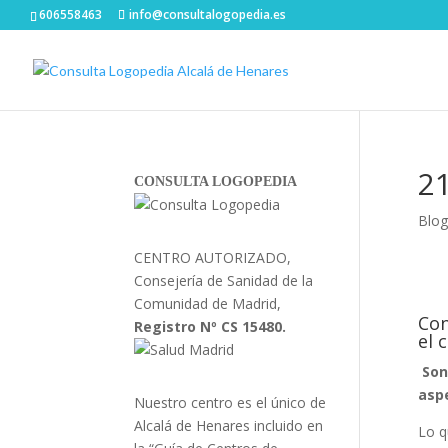
606558463
info@consultalogopedia.es
2
CONSULTA LOGOPEDIA
Blog
CENTRO AUTORIZADO,
Consejería de Sanidad de la
Comunidad de Madrid,
Con
Registro Nº CS 15480.
el 
Son
aspe
Nuestro centro es el único de
Alcalá de Henares incluido en
Lo q