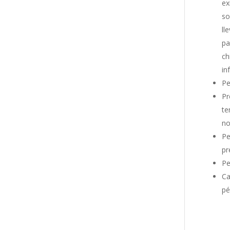
ex
so
ll
pa
ch
in
Pe
Pr
te
no
Pe
pr
Pe
Ca
pé