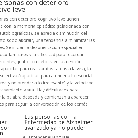
ersonas con deterioro
tivo leve
nas con deterioro cognitivo leve tienen
s con la memoria episódica (relacionada con
utobiográficos), se aprecia disminución del
to sociolaboral y una tendencia a minimizar las
des. Se inician la desorientación espacial en
oco familiares y la dificultad para recordar
cientes, junto con déficits en la atención
(capacidad para realizar dos tareas a la vez), la
selectiva (capacidad para atender a lo esencial
rea y no atender a lo irrelevante) y la velocidad
cesamiento visual. Hay dificultades para
r la palabra deseada y comienzan a aparecer
des para seguir la conversación de los demás.
Las personas con la
mer
Enfermedad de Alzheimer
 son
avanzado ya no pueden:
en
Entender el lenguaje.