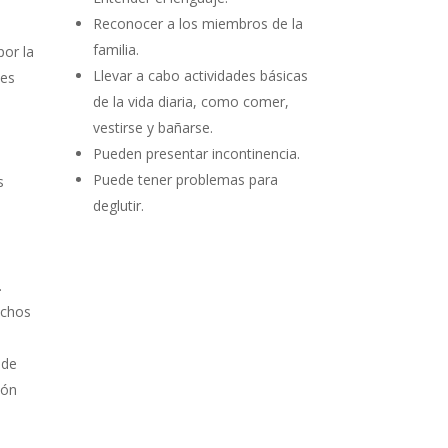
Reconocer a los miembros de la
familia.
por la
Llevar a cabo actividades básicas
nes
de la vida diaria, como comer,
vestirse y bañarse.
Pueden presentar incontinencia.
Puede tener problemas para
s
deglutir.
.
echos
 de
ión