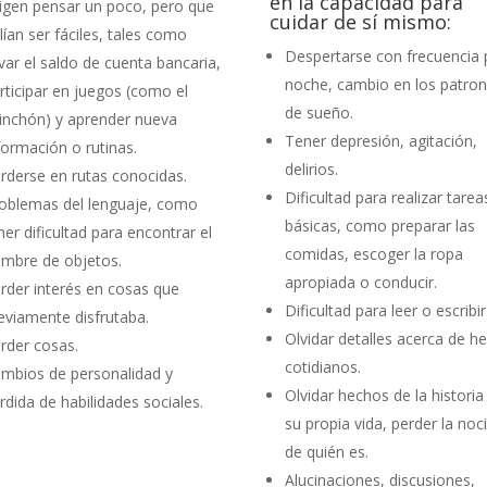
en la capacidad para
igen pensar un poco, pero que
cuidar de sí mismo:
lían ser fáciles, tales como
Despertarse con frecuencia 
evar el saldo de cuenta bancaria,
noche, cambio en los patro
rticipar en juegos (como el
de sueño.
inchón) y aprender nueva
Tener depresión, agitación,
formación o rutinas.
delirios.
rderse en rutas conocidas.
Dificultad para realizar tarea
oblemas del lenguaje, como
básicas, como preparar las
ner dificultad para encontrar el
comidas, escoger la ropa
mbre de objetos.
apropiada o conducir.
rder interés en cosas que
Dificultad para leer o escribir
eviamente disfrutaba.
Olvidar detalles acerca de h
rder cosas.
cotidianos.
mbios de personalidad y
Olvidar hechos de la historia
rdida de habilidades sociales.
su propia vida, perder la noc
de quién es.
Alucinaciones, discusiones,