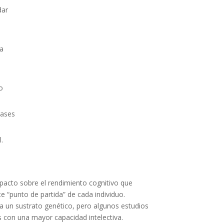
dar
la
o
rases
.
impacto sobre el rendimiento cognitivo que
e “punto de partida” de cada individuo.
 un sustrato genético, pero algunos estudios
on una mayor capacidad intelectiva.