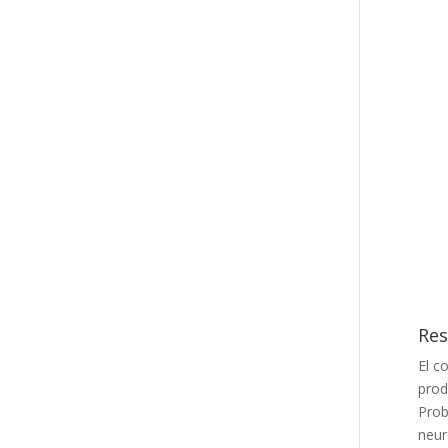
Res
El c
prod
Prob
neur