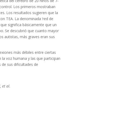
tica del cerebro de 20 niños de 7-
 control. Los primeros mostraban
es. Los resultados sugieren que la
s con TEA. La denominada ‘red de
 que significa básicamente que un
po. Se descubrió que cuanto mayor
ños autistas, más graves eran sus
xiones más débiles entre ciertas
 la voz humana y las que participan
 de sus dificultades de
 et al.