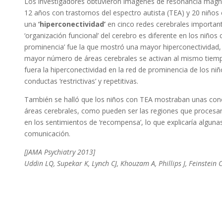
Los investigadores obtuvieron imágenes de resonancia magné
12 años con trastornos del espectro autista (TEA) y 20 niños
una
‘hiperconectividad’
en cinco redes cerebrales important
‘organización funcional’ del cerebro es diferente en los niño
prominencia’ fue la que mostró una mayor hiperconectividad,
mayor número de áreas cerebrales se activan al mismo tiem
fuera la hiperconectividad en la red de prominencia de los ni
conductas ‘restrictivas’ y repetitivas.
También se halló que los niños con TEA mostraban unas cone
áreas cerebrales, como pueden ser las regiones que procesan
en los sentimientos de ‘recompensa’, lo que explicaría algunas
comunicación.
[JAMA Psychiatry 2013]
Uddin LQ, Supekar K, Lynch CJ, Khouzam A, Phillips J, Feinstein C,